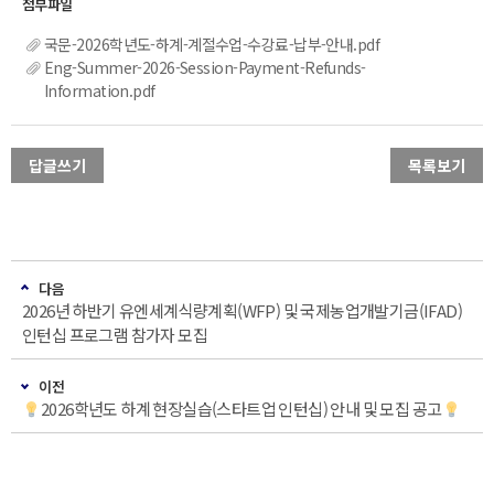
국문-2026학년도-하계-계절수업-수강료-납부-안내.pdf
Eng-Summer-2026-Session-Payment-Refunds-
Information.pdf
답글쓰기
목록보기
다음
2026년 하반기 유엔세계식량계획(WFP) 및 국제농업개발기금(IFAD)
인턴십 프로그램 참가자 모집
이전
2026학년도 하계 현장실습(스타트업 인턴십) 안내 및 모집 공고