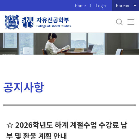
바
Korean
Home
Login
로
가
기
메
뉴
공지사항
☆ 2026학년도 하계 계절수업 수강료 납
부 및 환불 계획 안내