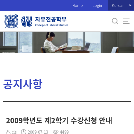
바
Korean
Home
Login
로
가
기
메
뉴
공지사항
2009학년도 제2학기 수강신청 안내
cls
2009-07-13
4499