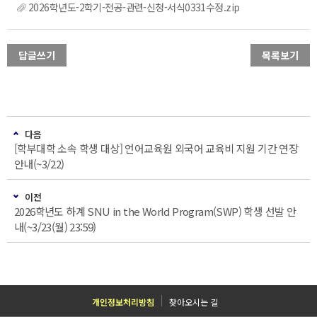
2026학년도-2학기-전공-관련-신청-서식0331수정.zip
답글쓰기
목록보기
다음
[학부대학 소속 학생 대상] 언어교육원 외국어 교육비 지원 기간 연장
안내(~3/22)
이전
2026학년도 하계 SNU in the World Program(SWP) 학생 선발 안
내(~3/23(월) 23:59)
개인정보처리방침
찾아오시는 길