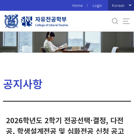
바
Korean
Home
Login
로
가
기
메
뉴
공지사항
2026학년도 2학기 전공선택·결정, 다전
공, 학생설계전공 및 심화전공 신청 공고