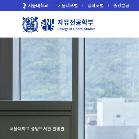
바
서울대학교
서울대포털
입학포털
증명발급
로
가
기
메
뉴