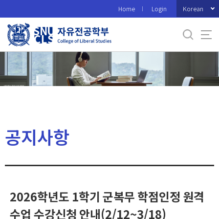
바
Korean
Home
Login
로
가
기
메
뉴
공지사항
2026학년도 1학기 군복무 학점인정 원격
수업 수강신청 안내(2/12~3/18)