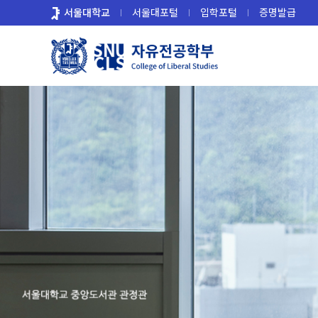
바
서울대학교
서울대포털
입학포털
증명발급
로
가
기
메
뉴