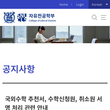
바
Korean
Home
Login
로
가
기
메
뉴
공지사항
국외수학 추천서, 수학신청원, 취소원 서
명 처리 관련 안내