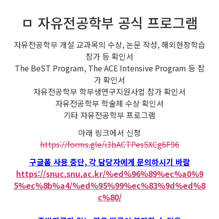
ㅁ 자유전공학부 공식 프로그램
자유전공학부 개설 교과목의 수상, 논문 작성, 해외현장학습
참가 등 확인서
The BeST Program, The ACE Intensive Program 등 참
가 확인서
자유전공학부 학부생연구지원사업 참가 확인서
자유전공학부 학술제 수상 확인서
기타 자유전공학부 프로그램
아래 링크에서 신청
https://forms.gle/i3bACTPes5XCg6F96
구글폼 사용 중단, 각 담당자에게 문의하시기 바람
https://snuc.snu.ac.kr/%ed%96%89%ec%a0%9
5%ec%8b%a4/%ed%95%99%ec%83%9d%ed%8
c%80/