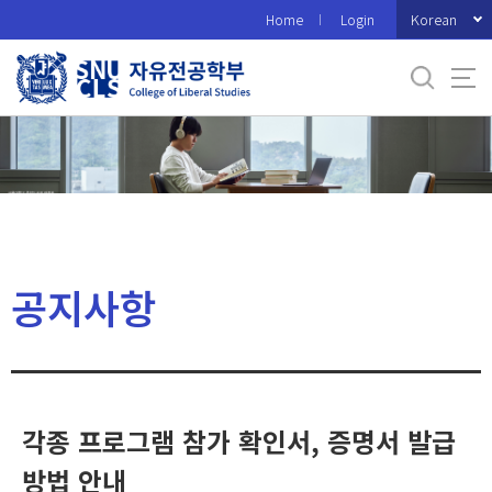
바
Korean
Home
Login
로
가
기
메
뉴
공지사항
각종 프로그램 참가 확인서, 증명서 발급
방법 안내