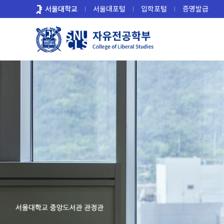
바
서울대학교
서울대포털
입학포털
증명발급
로
가
기
메
뉴