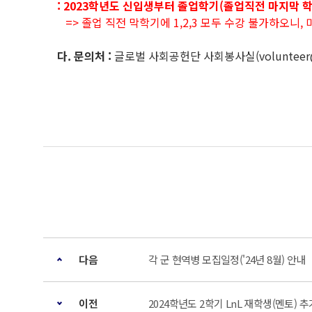
: 2023학년도 신입생부터 졸업학기(졸업직전 마지막 학기
=> 졸업 직전 막학기에 1,2,3 모두 수강 불가하오니
다. 문의처 :
글로벌 사회공헌단 사회봉사실(volunteer@snu
다음
각 군 현역병 모집일정('24년 8월) 안내
이전
2024학년도 2학기 LnL 재학생(멘토) 