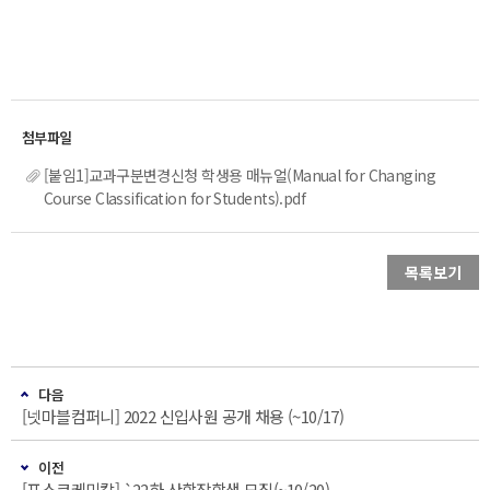
[붙임1]교과구분변경신청 학생용 매뉴얼(Manual for Changing
Course Classification for Students).pdf
목록보기
다음
[넷마블컴퍼니] 2022 신입사원 공개 채용 (~10/17)
이전
[포스코케미칼] `22하 산학장학생 모집(~10/20)