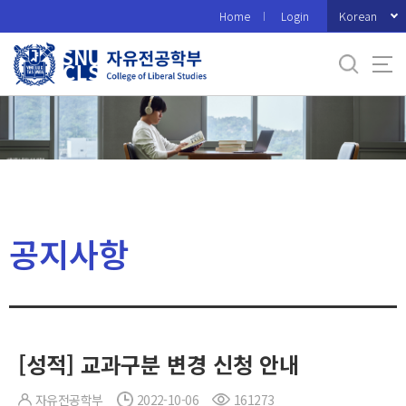
바
Korean
Home
Login
로
가
기
메
뉴
공지사항
[성적] 교과구분 변경 신청 안내
자유전공학부
2022-10-06
161273