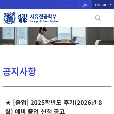
바
Korean
Home
Login
로
가
기
메
뉴
공지사항
★ [졸업] 2025학년도 후기(2026년 8
월) 예비 졸업 신청 공고