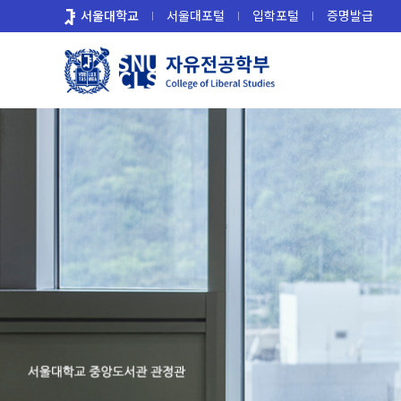
바
서울대학교
서울대포털
입학포털
증명발급
로
가
기
메
뉴