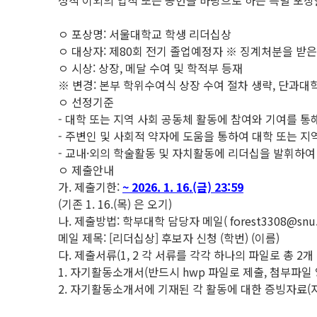
성적 이외의 업적 또는 공헌을 바탕으로 하는 특별 포상
ㅇ 포상명: 서울대학교 학생 리더십상
ㅇ 대상자: 제80회 전기 졸업예정자 ※ 징계처분을 받
ㅇ 시상: 상장, 메달 수여 및 학적부 등재
※ 변경: 본부 학위수여식 상장 수여 절차 생략, 단과대
ㅇ 선정기준
- 대학 또는 지역 사회 공동체 활동에 참여와 기여를 
- 주변인 및 사회적 약자에 도움을 통하여 대학 또는 지
- 교내·외의 학술활동 및 자치활동에 리더십을 발휘하여
ㅇ 제출안내
가. 제출기한:
~ 2026. 1. 16.(금) 23:59
(기존 1. 16.(목) 은 오기)
나. 제출방법: 학부대학 담당자 메일( forest3308@snu.a
메일 제목: [리더십상] 후보자 신청 (학번) (이름)
다. 제출서류(1, 2 각 서류를 각각 하나의 파일로 총 2개
1. 자기활동소개서(반드시 hwp 파일로 제출, 첨부파일 
2. 자기활동소개서에 기재된 각 활동에 대한 증빙자료(자