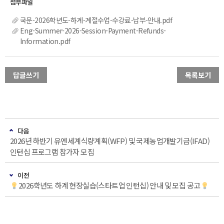
국문-2026학년도-하계-계절수업-수강료-납부-안내.pdf
Eng-Summer-2026-Session-Payment-Refunds-
Information.pdf
답글쓰기
목록보기
다음
2026년 하반기 유엔세계식량계획(WFP) 및 국제농업개발기금(IFAD)
인턴십 프로그램 참가자 모집
이전
2026학년도 하계 현장실습(스타트업 인턴십) 안내 및 모집 공고