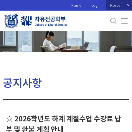
바
Korean
Home
Login
로
가
기
메
뉴
공지사항
☆ 2026학년도 하계 계절수업 수강료 납
부 및 환불 계획 안내