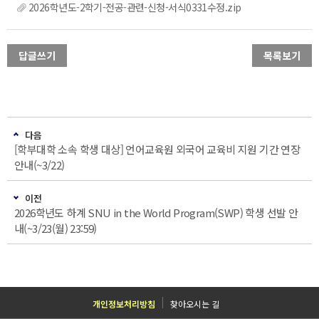
2026학년도-2학기-전공-관련-신청-서식0331수정.zip
답글쓰기
목록보기
다음
[학부대학 소속 학생 대상] 언어교육원 외국어 교육비 지원 기간 연장
안내(~3/22)
이전
2026학년도 하계 SNU in the World Program(SWP) 학생 선발 안
내(~3/23(월) 23:59)
개인정보처리방침
찾아오시는 길