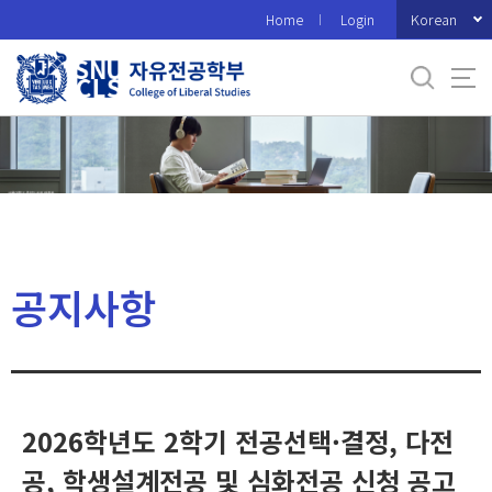
바
Korean
Home
Login
로
가
기
메
뉴
공지사항
2026학년도 2학기 전공선택·결정, 다전
공, 학생설계전공 및 심화전공 신청 공고