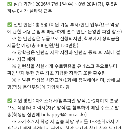
실습 기간 : 2026년 7월 1일(수) ~ 8월 28일(금), 주 5일
하루 8시간 풀타임 근무
선발 인원 : 총 5명 (지원 가능 부서/인턴 업무/요구 역량
에 관한 내용은 첨부 파일-하계 연수 인턴- 운영안 파일 참조)
※ 본 인턴십은 무급으로 진행되지만, 학부에서 장학금을
지급할 예정(총 300만원/월 150만원)
※ 장학금은 인턴십 시작 시점과 인턴십 종료 후 2회에 걸
쳐서 지급 예정
※ 인턴십을 성실하게 수료했음을 유네스코 측으로부터
확인받지 못한 경우 최초 지급한 장학금 또한 환수됨
※ 선발된 학생은 사전교육(1회)에 참여해야하며, 상해 보
험(학생 본인부담)에 가입해야 함
지원 방법 : 자기소개서(첨부파일 양식, 1~2페이지 분량
으로 작성)와 이력서(자유 양식)를 첨부하여 메일 주소로 발
송(학생팀 심인혜 behappy9@snu.ac.kr)
※ 자기소개서 작성 시 실습 희망 부서를 1~3순위까지 기
재(부서 배정 과정에서 본인의 희망 부서와 실제 실습 부서가