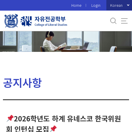
바
Korean
Home
Login
로
가
기
메
뉴
공지사항
2026학년도 하계 유네스코 한국위원
회 인턴십 모집