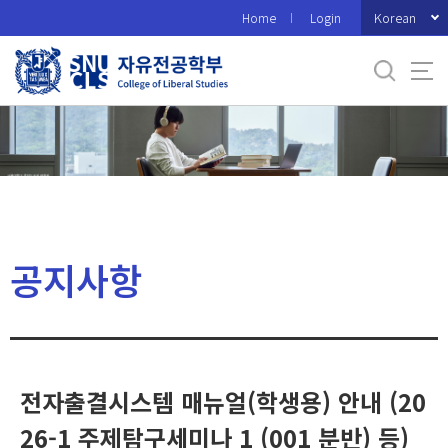
바
Korean
Home
Login
로
가
기
메
뉴
공지사항
전자출결시스템 매뉴얼(학생용) 안내 (20
26-1 주제탐구세미나 1 (001 분반) 등)