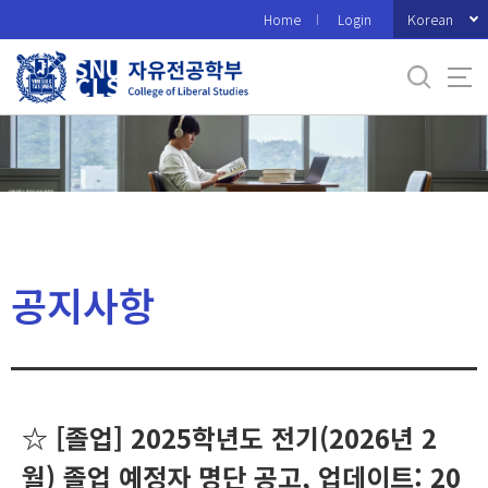
바
Korean
Home
Login
로
가
기
메
뉴
공지사항
☆ [졸업] 2025학년도 전기(2026년 2
월) 졸업 예정자 명단 공고, 업데이트: 20