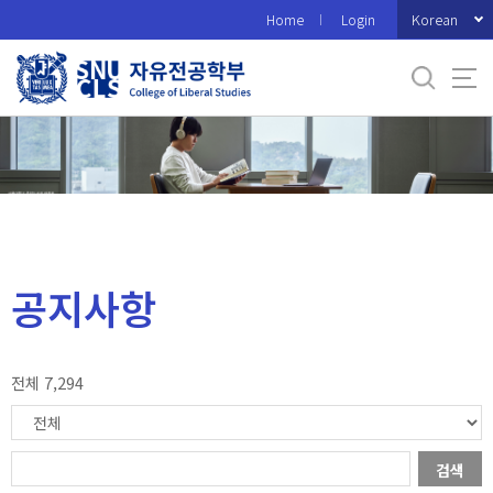
바
Korean
Home
Login
로
가
기
메
뉴
공지사항
전체 7,294
검색