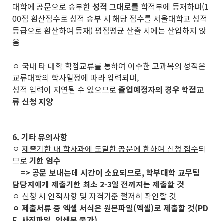
대학에 공문으로 송부한
성적 그대로를
학적부에 등재하며(1
00점 환산점수로 성적 송부 시 해당 점수를 서울대학교 성적
등급으로 환산하여 등재) 평점평균 산출 시에는 산입하지 않
음
ㅇ 국내 타 대학 학점교류를 통하여 이수한 교과목의 성적은
교류대학의 학사일정에 따라 입력되며,
성적 입력이 지연될 수 있으므로
졸업예정자의 경우 학점교
류 신청 지양
6. 기타 유의사항
ㅇ
제출기한 내 학사과에 도달한 공문에 한하여 신청 접수
되
므로
기한 엄수
=> 공문 보내는데 시간이 소요되므로, 학부대학 교무팀
담당자에게 제출기한 최소 2-3일 전까지는 제출할 것
ㅇ 신청 시 인적사항 및 자격기준 철저히 확인할 것
ㅇ 제출서류 중 엑셀 서식은 원본파일(엑셀)로 제출할 것(PD
F, 사진파일, 인쇄본 불가)