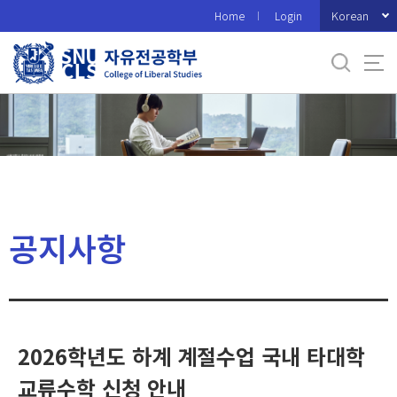
바
Korean
Home
Login
로
가
기
메
뉴
공지사항
2026학년도 하계 계절수업 국내 타대학
교류수학 신청 안내