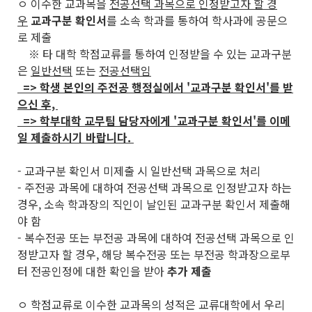
ㅇ 이수한 교과목을
전공선택 과목으로 인정받고자 할 경
우
교과구분 확인서
를 소속 학과를 통하여 학사과에 공문으
로 제출
※ 타 대학 학점교류를 통하여 인정받을 수 있는 교과구분
은
일반선택
또는
전공선택임
=> 학생 본인의 주전공 행정실에서 '교과구분 확인서'를 받
으신 후,
=> 학부대학 교무팀 담당자에게 '교과구분 확인서'를 이메
일 제출하시기 바랍니다.
- 교과구분 확인서 미제출 시 일반선택 과목으로 처리
- 주전공 과목에 대하여 전공선택 과목으로 인정받고자 하는
경우, 소속 학과장의 직인이 날인된 교과구분 확인서 제출해
야 함
- 복수전공 또는 부전공 과목에 대하여 전공선택 과목으로 인
정받고자 할 경우, 해당 복수전공 또는 부전공 학과장으로부
터 전공인정에 대한 확인을 받아
추가 제출
ㅇ 학점교류로 이수한 교과목의 성적은 교류대학에서 우리