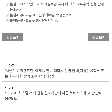
붙임1-2026학년도-하계-계절수업-국내-타-대학-교류수학-신청-안내
문.hwp
붙임4-국내교류OUT신청매뉴얼_학생용.pdf
붙임5-국내교류-신청-관련-서식.zip
답글쓰기
목록보기
다음
'서울런 동행멘토단' 예체능 전공 대학생 선발 안내[자유전공학부 또
는 학부대학 광역 소속 학생 대상]
이전
S-CARD 시스템 서버 전원 일시차단에 따른 서비스 이용 제한 안내
(4/25 토)