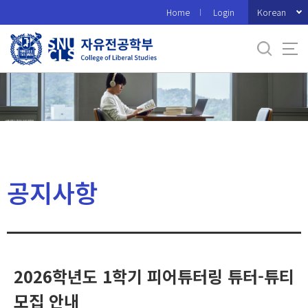
바
Korean
Home
Login
로
가
기
메
뉴
공지사항
2026학년도 1학기 피어튜터링 튜터-튜티
모집 안내