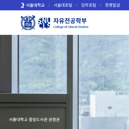
바
서울대학교
서울대포털
입학포털
증명발급
로
가
기
메
뉴