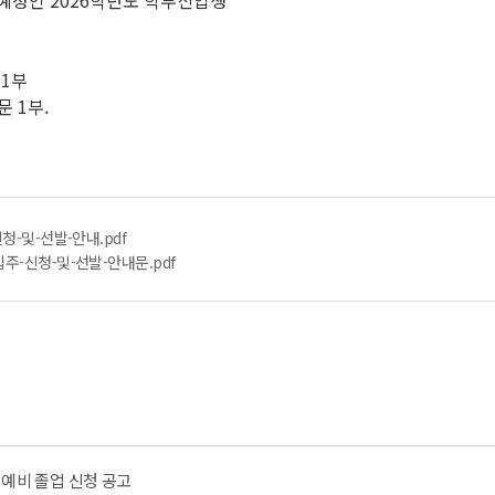
학예정인 2026학년도 학부신입생
 1부
문 1부.
청-및-선발-안내.pdf
주-신청-및-선발-안내문.pdf
월) 예비 졸업 신청 공고