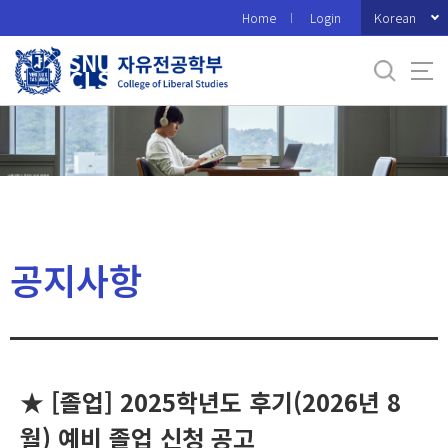
바
Korean
Home
Login
로
가
기
메
뉴
공지사항
★ [졸업] 2025학년도 후기(2026년 8
월) 예비 졸업 신청 공고