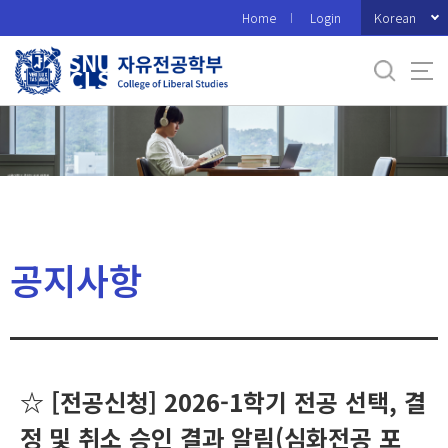
바
Korean
Home
Login
로
가
기
메
뉴
공지사항
☆ [전공신청] 2026-1학기 전공 선택, 결
정 및 취소 승인 결과 알림(심화전공 포