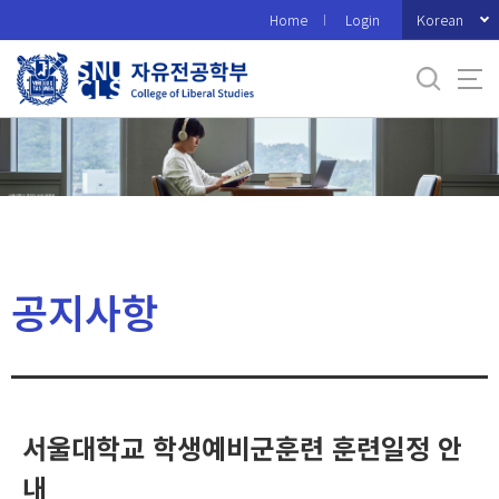
바
Korean
Home
Login
로
가
기
메
뉴
공지사항
서울대학교 학생예비군훈련 훈련일정 안
내