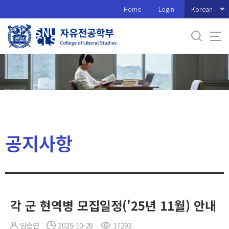
바
Korean
Home
Login
로
가
기
메
뉴
공지사항
각 군 현역병 모집일정('25년 11월) 안내
임승연
2025-10-28
17293