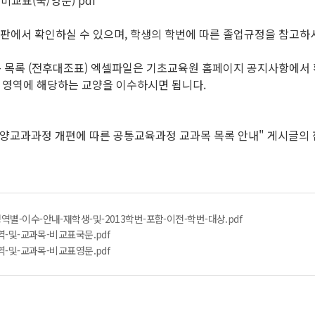
 비교표(국/영문) pdf
시판에서 확인하실 수 있으며, 학생의 학번에 따른 졸업규정을 참고하
과목 목록 (전후대조표) 엑셀파일은 기초교육원 홈페이지 공지사항에서
영역에 해당하는 교양을 이수하시면 됩니다.
 교양교과과정 개편에 따른 공통교육과정 교과목 목록 안내" 게시글의
역별-이수-안내-재학생-및-2013학번-포함-이전-학번-대상.pdf
영역-및-교과목-비교표국문.pdf
영역-및-교과목-비교표영문.pdf