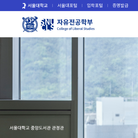
바
서울대학교
서울대포털
입학포털
증명발급
로
가
기
메
뉴