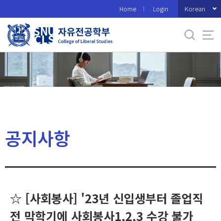
바
Korean
Home
Login
로
가
기
메
뉴
공지사항
☆ [사회봉사] '23년 신입생부터 졸업직
전 막학기에 사회봉사1,2,3 수강 불가