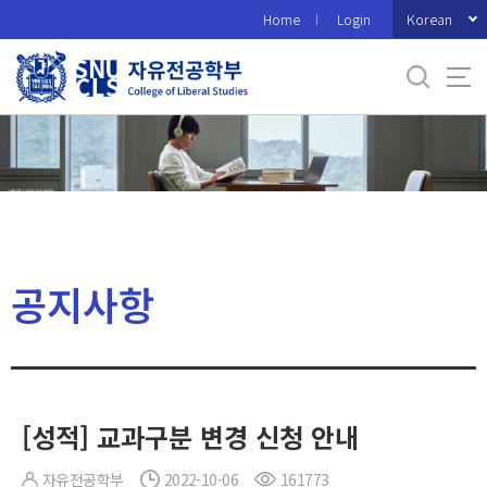
바
Korean
Home
Login
로
가
기
메
뉴
공지사항
[성적] 교과구분 변경 신청 안내
자유전공학부
2022-10-06
161773