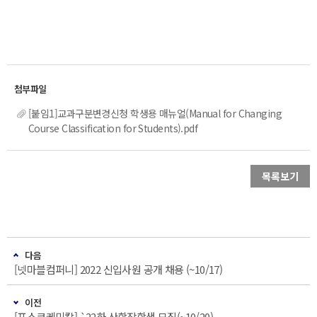
[붙임1]교과구분변경신청 학생용 매뉴얼(Manual for Changing
Course Classification for Students).pdf
목록보기
다음
[넷마블컴퍼니] 2022 신입사원 공개 채용 (~10/17)
이전
[포스코케미칼] `22하 산학장학생 모집(~10/20)