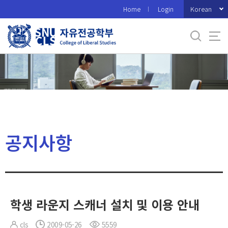
바
Korean
Home
Login
로
가
기
메
뉴
공지사항
학생 라운지 스캐너 설치 및 이용 안내
cls
2009-05-26
5559