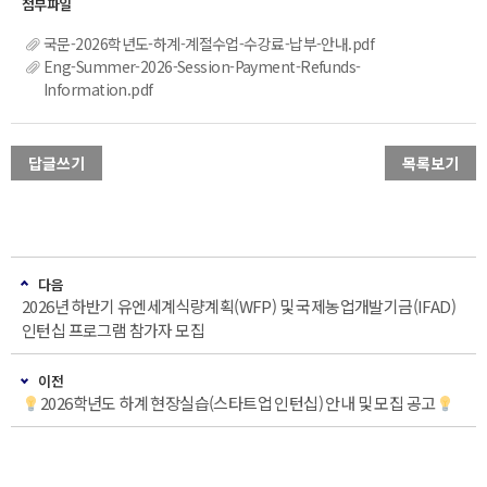
국문-2026학년도-하계-계절수업-수강료-납부-안내.pdf
Eng-Summer-2026-Session-Payment-Refunds-
Information.pdf
답글쓰기
목록보기
다음
2026년 하반기 유엔세계식량계획(WFP) 및 국제농업개발기금(IFAD)
인턴십 프로그램 참가자 모집
이전
2026학년도 하계 현장실습(스타트업 인턴십) 안내 및 모집 공고