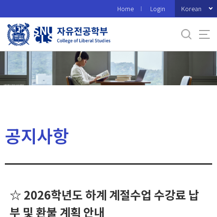
바
Korean
Home
Login
로
가
기
메
뉴
공지사항
☆ 2026학년도 하계 계절수업 수강료 납
부 및 환불 계획 안내