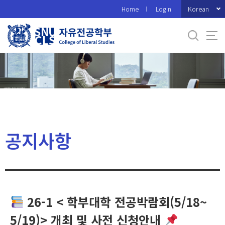
바
Korean
Home
Login
로
가
기
메
뉴
공지사항
26-1 < 학부대학 전공박람회(5/18~
5/19)> 개최 및 사전 신청안내