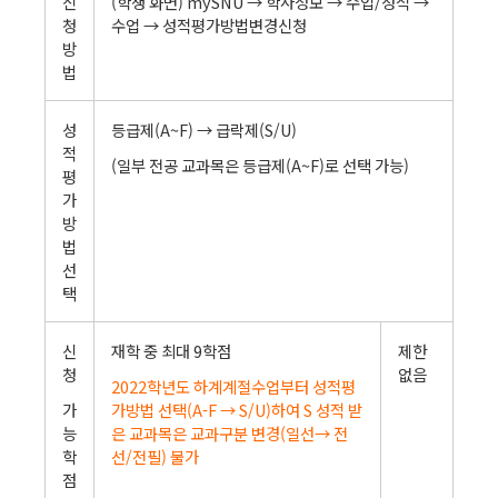
신
(학생 화면) mySNU → 학사정보 → 수업/성적 →
청
수업 → 성적평가방법변경신청
방
법
성
등급제(A~F) → 급락제(S/U)
적
(일부 전공 교과목은 등급제(A~F)로 선택 가능)
평
가
방
법
선
택
신
재학 중 최대 9학점
제한
청
없음
2022학년도 하계계절수업부터 성적평
가
가방법 선택(A-F → S/U)하여
S 성적 받
능
은 교과목은 교과구분 변경(일선→ 전
학
선/전필) 불가
점