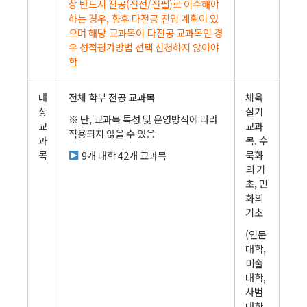
상 반드시 전공(전선/전필)로 이수해야
하는 경우, 향후 다전공 진입 계획이 있
으며 해당 교과목이 다전공 교과목인 경
우 성적평가방법 선택 신청하지 않아야
함
대
전체 학부 전공 교과목
체육
상
실기
※ 단, 교과목 특성 및 운영방식에 따라
교
교과
적용되지 않을 수 있음
과
목. 수
목
묵화
9개 대학 42개 교과목
의 기
초, 민
화의
기초
(인문
대학,
미술
대학,
사범
대학