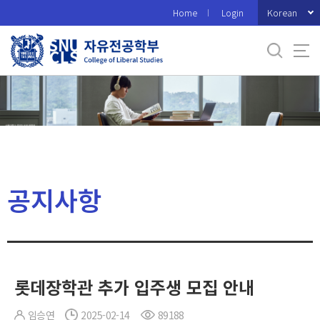
바
Korean
Home
Login
로
가
기
메
뉴
공지사항
롯데장학관 추가 입주생 모집 안내
임승연
2025-02-14
89188