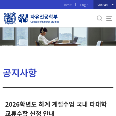
바
Korean
Home
Login
로
가
기
메
뉴
공지사항
2026학년도 하계 계절수업 국내 타대학
교류수학 신청 안내