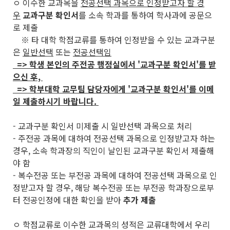
ㅇ 이수한 교과목을
전공선택 과목으로 인정받고자 할 경
우
교과구분 확인서
를 소속 학과를 통하여 학사과에 공문으
로 제출
※ 타 대학 학점교류를 통하여 인정받을 수 있는 교과구분
은
일반선택
또는
전공선택임
=> 학생 본인의 주전공 행정실에서 '교과구분 확인서'를 받
으신 후,
=> 학부대학 교무팀 담당자에게 '교과구분 확인서'를 이메
일 제출하시기 바랍니다.
- 교과구분 확인서 미제출 시 일반선택 과목으로 처리
- 주전공 과목에 대하여 전공선택 과목으로 인정받고자 하는
경우, 소속 학과장의 직인이 날인된 교과구분 확인서 제출해
야 함
- 복수전공 또는 부전공 과목에 대하여 전공선택 과목으로 인
정받고자 할 경우, 해당 복수전공 또는 부전공 학과장으로부
터 전공인정에 대한 확인을 받아
추가 제출
ㅇ 학점교류로 이수한 교과목의 성적은 교류대학에서 우리