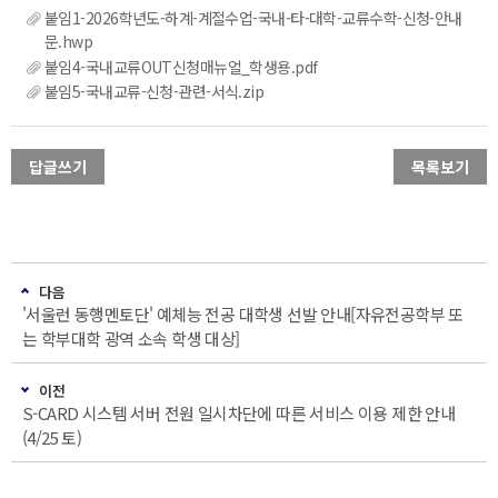
붙임1-2026학년도-하계-계절수업-국내-타-대학-교류수학-신청-안내
문.hwp
붙임4-국내교류OUT신청매뉴얼_학생용.pdf
붙임5-국내교류-신청-관련-서식.zip
답글쓰기
목록보기
다음
'서울런 동행멘토단' 예체능 전공 대학생 선발 안내[자유전공학부 또
는 학부대학 광역 소속 학생 대상]
이전
S-CARD 시스템 서버 전원 일시차단에 따른 서비스 이용 제한 안내
(4/25 토)