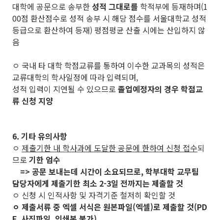
대학에 공문으로 송부한
성적 그대로를
학적부에 등재하며(1
00점 환산점수로 성적 송부 시 해당 점수를 서울대학교 성적
등급으로 환산하여 등재) 평점평균 산출 시에는 산입하지 않
음
ㅇ 국내 타 대학 학점교류를 통하여 이수한 교과목의 성적은
교류대학의 학사일정에 따라 입력되며,
성적 입력이 지연될 수 있으므로
졸업예정자의 경우 학점교
류 신청 지양
6. 기타 유의사항
ㅇ
제출기한 내 학사과에 도달한 공문에 한하여 신청 접수
되
므로
기한 엄수
=> 공문 보내는데 시간이 소요되므로, 학부대학 교무팀
담당자에게 제출기한 최소 2-3일 전까지는 제출할 것
ㅇ 신청 시 인적사항 및 자격기준 철저히 확인할 것
ㅇ 제출서류 중 엑셀 서식은 원본파일(엑셀)로 제출할 것(PD
F, 사진파일, 인쇄본 불가)