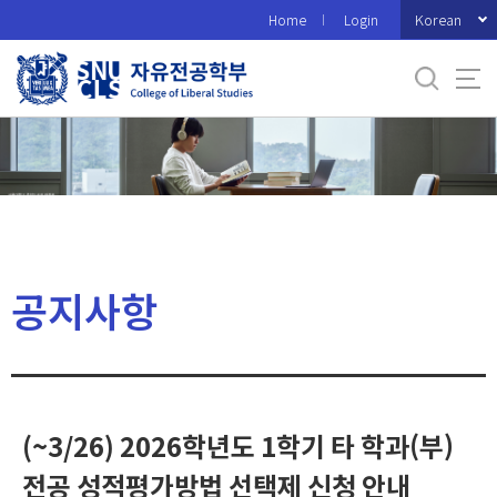
바
Korean
Home
Login
로
가
기
메
뉴
공지사항
(~3/26) 2026학년도 1학기 타 학과(부)
전공 성적평가방법 선택제 신청 안내