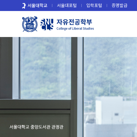
바
서울대학교
서울대포털
입학포털
증명발급
로
가
기
메
뉴