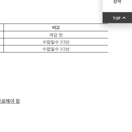
장학
TOP
비고
개강 전
수업일수 1/3선
수업일수 1/2선
완료해야 함