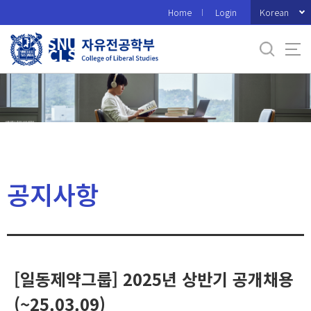
바
Korean
Home
Login
로
가
기
메
뉴
공지사항
[일동제약그룹] 2025년 상반기 공개채용
(~25.03.09)