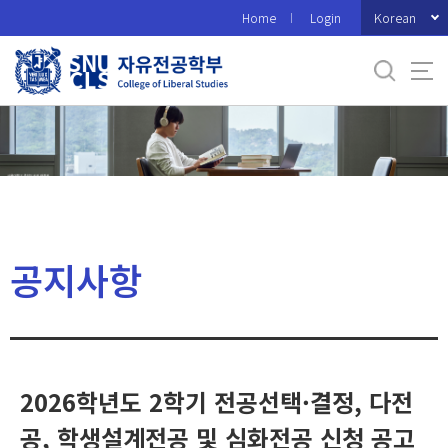
바
Korean
Home
Login
로
가
기
메
뉴
공지사항
2026학년도 2학기 전공선택·결정, 다전
공, 학생설계전공 및 심화전공 신청 공고