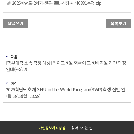
2026학년도-2학기-전공-관련-신청-서식0331수정.zip
답글쓰기
목록보기
다음
[학부대학 소속 학생 대상] 언어교육원 외국어 교육비 지원 기간 연장
안내(~3/22)
이전
2026학년도 하계 SNU in the World Program(SWP) 학생 선발 안
내(~3/23(월) 23:59)
개인정보처리방침
찾아오시는 길