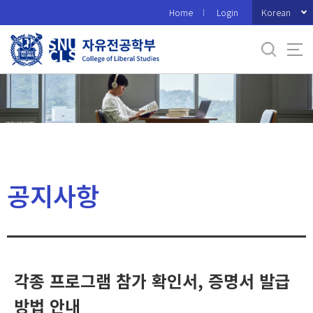
바
Korean
Home
Login
로
가
기
메
뉴
공지사항
각종 프로그램 참가 확인서, 증명서 발급
방법 안내