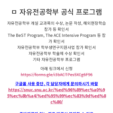
ㅁ 자유전공학부 공식 프로그램
자유전공학부 개설 교과목의 수상, 논문 작성, 해외현장학습
참가 등 확인서
The BeST Program, The ACE Intensive Program 등 참
가 확인서
자유전공학부 학부생연구지원사업 참가 확인서
자유전공학부 학술제 수상 확인서
기타 자유전공학부 프로그램
아래 링크에서 신청
https://forms.gle/i3bACTPes5XCg6F96
구글폼 사용 중단, 각 담당자에게 문의하시기 바람
https://snuc.snu.ac.kr/%ed%96%89%ec%a0%9
5%ec%8b%a4/%ed%95%99%ec%83%9d%ed%8
c%80/