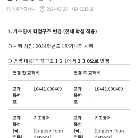
자유전공학부
2024-02-20
161918
1. 기초영어 학점구조 변경
(
전체 학생 적용
)
❍ 시행 시점: 2024학년도 1학기부터 시행
❍ 변경 내용: 학점구조 1-2-1에서
2-3-0으로 변경
변경 전 교과목
변경 후 교과목
교과
L0441.000400
교과
L0441.000400
목번
목번
호
호
교과
기초영어
교과
기초영어
목명
목명
(
국
․
(English Foun
(
국
․
(English Foun
영문
)
dations)
영문
)
dations)