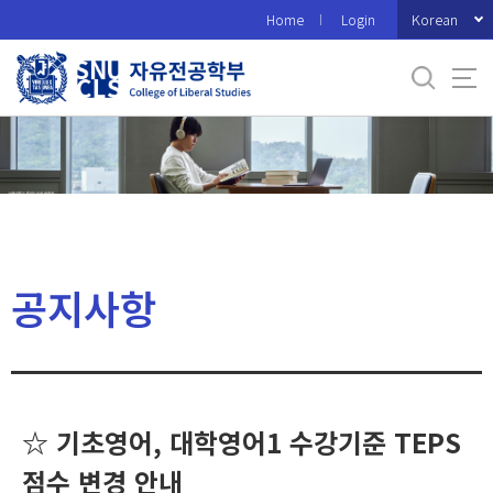
바
Korean
Home
Login
로
가
기
메
뉴
공지사항
☆ 기초영어, 대학영어1 수강기준 TEPS
점수 변경 안내