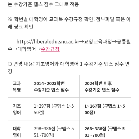
는 수강기준 텝스 점수 그대로 적용
※ 학번별 대학영어 교과목 수강규정 확인: 첨부파일 혹은 아
래 링크 확인
https://liberaledu.snu.ac.kr→교양교육과정→공통필
수→대학영어→
수강규정
❍ 변경 내용: 기초영어와 대학영어 1 수강기준 텝스 점수 변
경
교과
2014~2023
학번
2024
학번 이후
목명
수강기준 텝스 점수
수강기준 텝스 점수
기초
1~297점 (구텝스 1~5
1~267
점
(
구텝스
1~5
영어
50점)
00
점
)
대학
298~386점 (구텝스 5
268~386
점
(
구텝스
5
영어
51~700점)
01~700
점
)