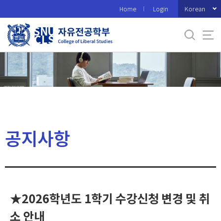
바
Korean
Home
Login
로
가
기
메
뉴
공지사항
★2026학년도 1학기 수강신청 변경 및 취
소 안내