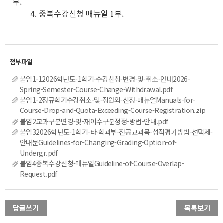
부.
4. 중복수강신청 매뉴얼 1부.
붙임1-12026학년도-1학기-수강신청-변경-및-취소-안내2026-
Spring-Semester-Course-Change-Withdrawal.pdf
붙임1-2정규학기수강취소-및-정원외-신청-매뉴얼Manuals-for-
Course-Drop-and-Quota-Exceeding-Course-Registration.zip
붙임2교과구분변경-및-재이수구분정정-방법-안내.pdf
붙임32026학년도-1학기-타-학과부-전공교과목-성적평가방법-선택제-
안내문Guidelines-for-Changing-Grading-Option-of-
Undergr.pdf
붙임4중복수강신청-매뉴얼Guideline-of-Course-Overlap-
Request.pdf
답글쓰기
목록보기