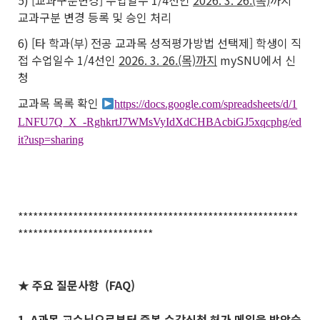
5) [교과구분변경] 수업일수 1/4선인
2026. 3. 26.(목)
까지
교과구분 변경 등록 및 승인 처리
6) [타 학과(부) 전공 교과목 성적평가방법 선택제] 학생이 직
접 수업일수 1/4선인
2026. 3. 26.(목)까지
mySNU에서 신
청
교과목 목록 확인
https://docs.google.com/spreadsheets/d/1
LNFU7Q_X_-RghkrtJ7WMsVyIdXdCHBAcbiGJ5xqcphg/ed
it?usp=sharing
********************************************************
***************************
★ 주요 질문사항 (FAQ)
1. A과목 교수님으로부터 중복 수강신청 허가 메일을 받았습