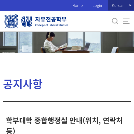
바
Korean
Home
Login
로
가
기
메
뉴
공지사항
학부대학 종합행정실 안내(위치, 연락처
등)