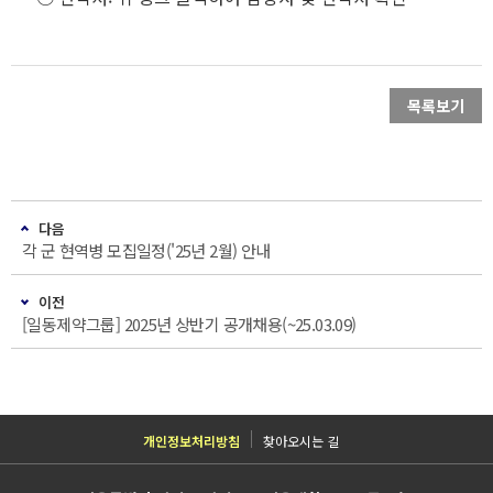
목록보기
다음
각 군 현역병 모집일정('25년 2월) 안내
이전
[일동제약그룹] 2025년 상반기 공개채용(~25.03.09)
개인정보처리방침
찾아오시는 길