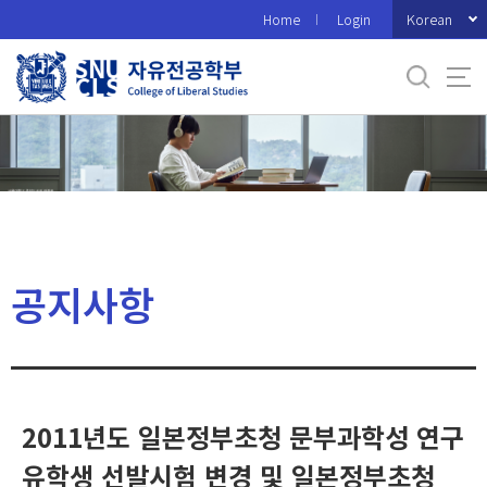
바
Korean
Home
Login
로
가
기
메
뉴
공지사항
2011년도 일본정부초청 문부과학성 연구
유학생 선발시험 변경 및 일본정부초청