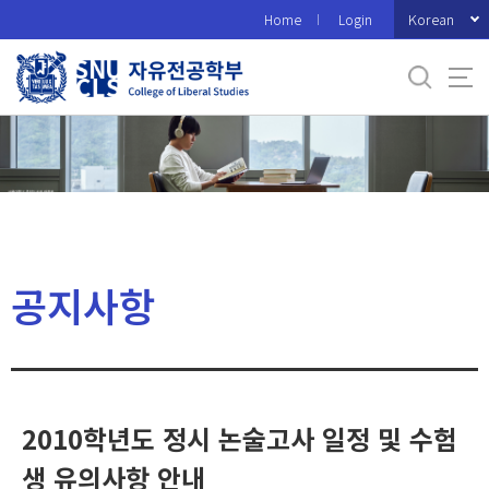
바
Korean
Home
Login
로
가
기
메
뉴
공지사항
2010학년도 정시 논술고사 일정 및 수험
생 유의사항 안내