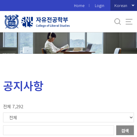
바
Korean
Home
Login
로
가
기
메
뉴
공지사항
전체 7,292
검색