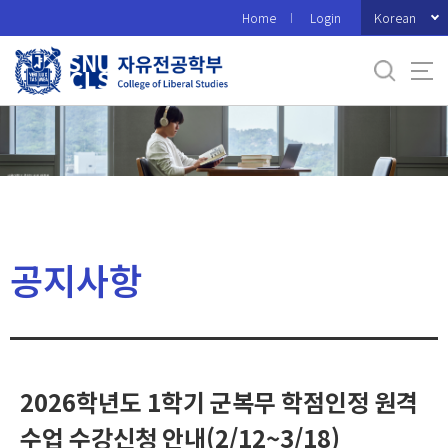
바
Korean
Home
Login
로
가
기
메
뉴
공지사항
2026학년도 1학기 군복무 학점인정 원격
수업 수강신청 안내(2/12~3/18)