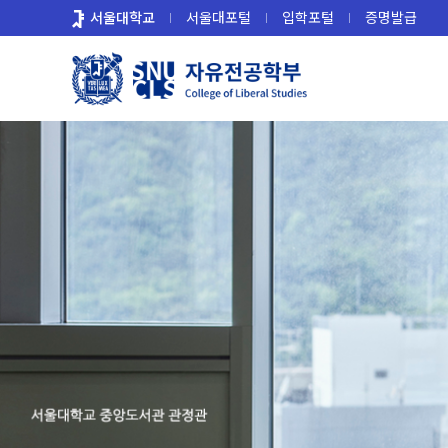
바
서울대학교
서울대포털
입학포털
증명발급
로
가
기
메
뉴