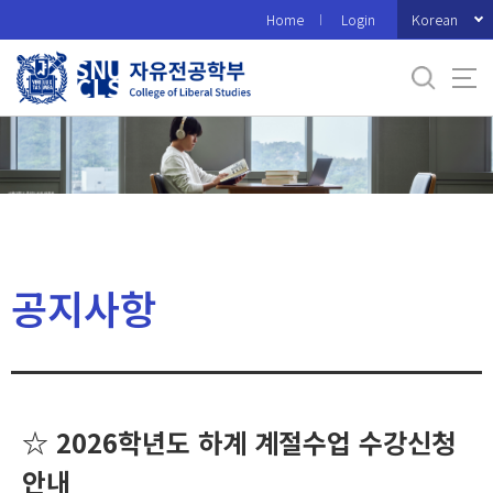
바
Korean
Home
Login
로
가
기
메
뉴
공지사항
☆ 2026학년도 하계 계절수업 수강신청
안내