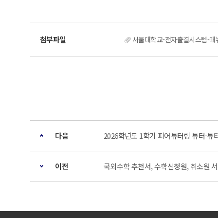
서울대학교-전자출결시스템-매뉴얼학생용
다음
2026학년도 1학기 피어튜터링 튜터-튜
이전
국외수학 추천서, 수학신청원, 취소원 서