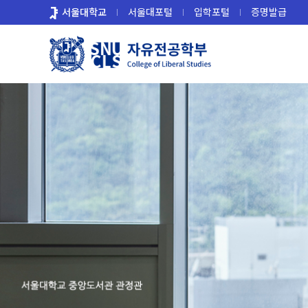
바
서울대학교
서울대포털
입학포털
증명발급
로
가
기
메
뉴