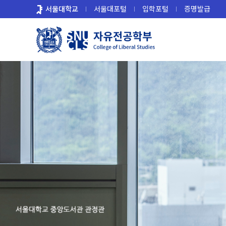
바
서울대학교
서울대포털
입학포털
증명발급
로
가
기
메
뉴